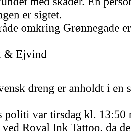
fundet med skader. En perso
gen er sigtet.
mråde omkring Grønnegade er
k & Ejvind
vensk dreng er anholdt i en s
 politi var tirsdag kl. 13:50
ved Royal Ink Tattoo, da de