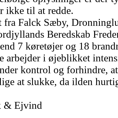
r ikke til at redde.
 fra Falck Sæby, Dronninglu
rdjyllands Beredskab Freder
 end 7 køretøjer og 18 bran
 arbejder i øjeblikket intens
nder kontrol og forhindre, at
ige at slukke, da ilden hurti
k & Ejvind