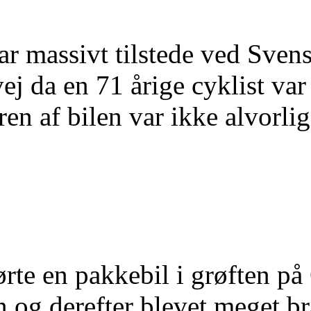
ar massivt tilstede ved Svens
j da en 71 årige cyklist var 
ren af bilen var ikke alvorl
rte en pakkebil i grøften p
n og derefter blevet meget br