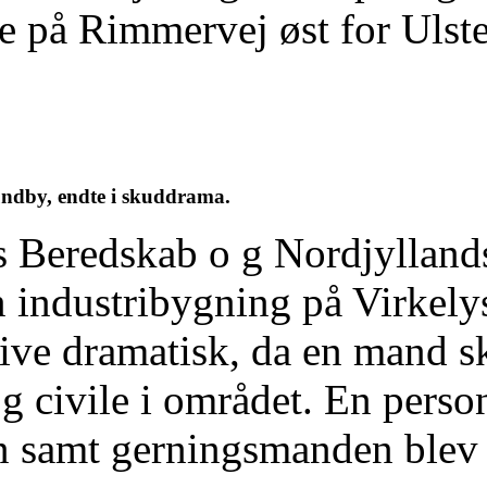
e på Rimmervej øst for Ulst
sundby, endte i skuddrama.
 Beredskab o g Nordjyllands 
n industribygning på Virkely
blive dramatisk, da en mand s
g civile i området. En pers
 samt gerningsmanden blev s