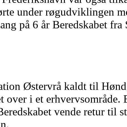
rte under røgudviklingen me
ang på 6 år Beredskabet fra 
tation Østervrå kaldt til Høn
et over i et erhvervsområde. 
eredskabet vende retur til st
n.