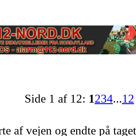
Side 1 af 12:
1
2
3
4
...
12
rte af vejen og endte på taget