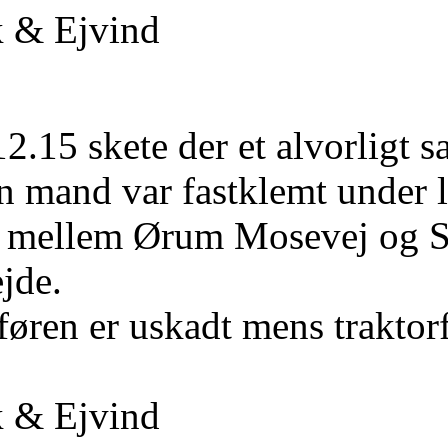
k & Ejvind
12.15 skete der et alvorligt
En mand var fastklemt under l
 mellem Ørum Mosevej og Sk
jde.
føren er uskadt mens traktor
k & Ejvind