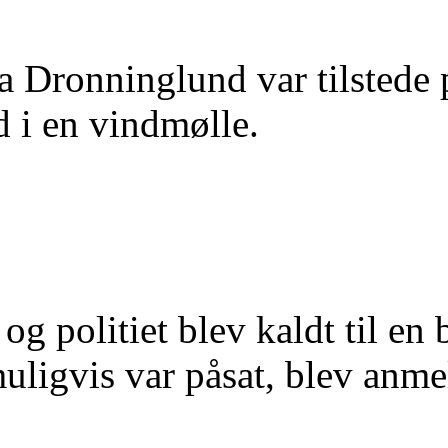
a Dronninglund var tilstede p
d i en vindmølle.
g politiet blev kaldt til en 
uligvis var påsat, blev anme