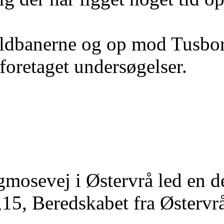
ldbanerne og op mod Tusborg
foretaget undersøgelser.
mosevej i Østervrå led en d
15, Beredskabet fra Østervrå 