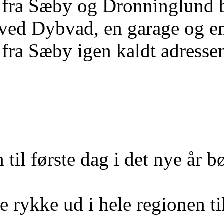
fra Sæby og Dronninglund bl
ved Dybvad, en garage og en
fra Sæby igen kaldt adressen
d
n til første dag i det nye år 
de rykke ud i hele regionen t