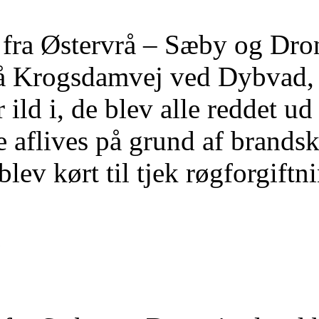
fra Østervrå – Sæby og Dronn
å Krogsdamvej ved Dybvad, d
 ild i, de blev alle reddet u
e aflives på grund af brandsk
lev kørt til tjek røgforgiftn
d