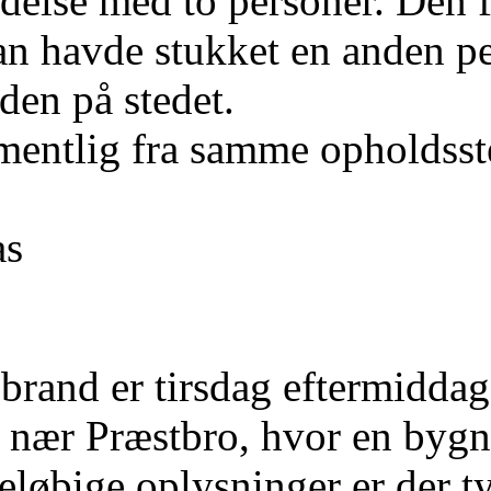
delse med to personer. Den f
han havde stukket en anden p
den på stedet.
mentlig fra samme opholdsst
as
rand er tirsdag eftermiddag
 nær Præstbro, hvor en bygni
reløbige oplysninger er der t