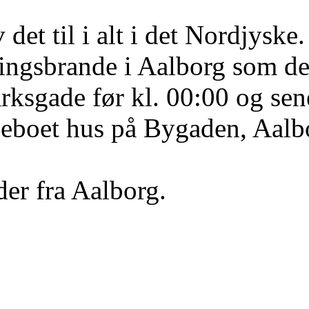
et til i alt i det Nordjyske.
ngsbrande i Aalborg som der 
ksgade før kl. 00:00 og sene
beboet hus på Bygaden, Aalb
der fra Aalborg.