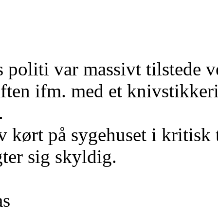
 politi var massivt tilstede
aften ifm. med et knivstikke
.
 kørt på sygehuset i kritisk t
er sig skyldig.
as