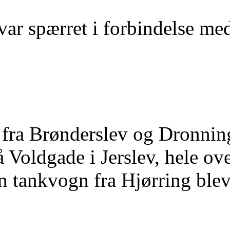
var spærret i forbindelse me
fra Brønderslev og Dronning
å Voldgade i Jerslev, hele ov
 tankvogn fra Hjørring blev o
d