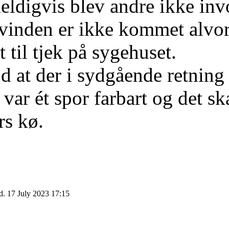
eldigvis blev andre ikke invo
vinden er ikke kommet alvorl
 til tjek på sygehuset.
d at der i sydgående retning
var ét spor farbart og det ska
rs kø.
d. 17 July 2023 17:15