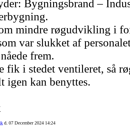
yder: Bygningsbrand – Indus
gerbygning.
 om mindre røgudvikling i f
som var slukket af personalet
 nåede frem.
fik i stedet ventileret, så r
t igen kan benyttes.
k
ik
d. 07 December 2024 14:24