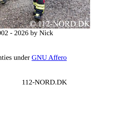
02 - 2026 by Nick
nties under
GNU Affero
112-NORD.DK