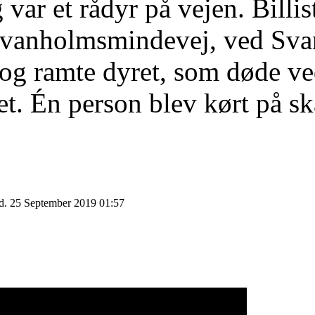
g var et rådyr på vejen. Billi
Svanholmsmindevej, ved Svan
og ramte dyret, som døde v
. Én person blev kørt på sk
d. 25 September 2019 01:57