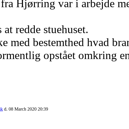
fra Hjørring var i arbejde 
 at redde stuehuset.
kke med bestemthed hvad bra
ormentlig opstået omkring e
d
ik
d. 08 March 2020 20:39