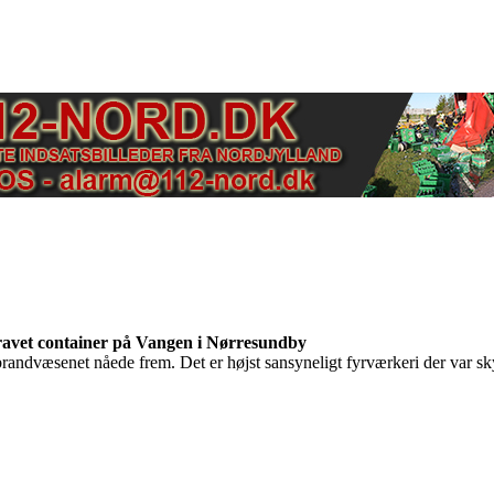
ravet container på Vangen i Nørresundby
randvæsenet nåede frem. Det er højst sansyneligt fyrværkeri der var sk