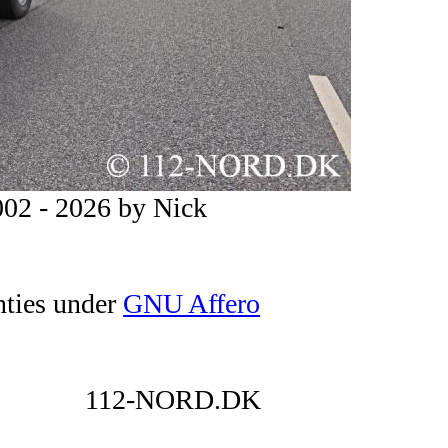
02 - 2026 by Nick
nties under
GNU Affero
112-NORD.DK