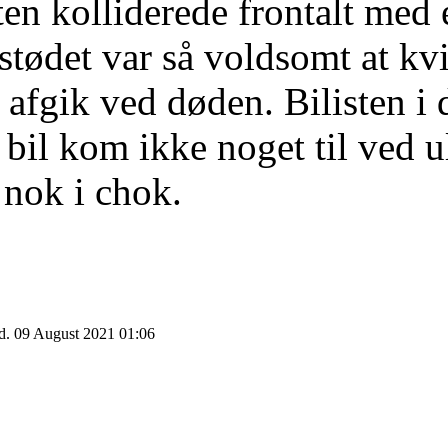
ten kolliderede frontalt me
tødet var så voldsomt at kv
afgik ved døden. Bilisten i 
bil kom ikke noget til ved 
 nok i chok.
d. 09 August 2021 01:06