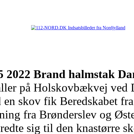
55 2022 Brand halmstak Da
aller på Holskovbækvej ved 
d en skov fik Beredskabet f
kning fra Brønderslev og Øste
bredte sig til den knastørre 