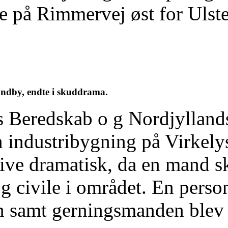
e på Rimmervej øst for Ulst
sundby, endte i skuddrama.
 Beredskab o g Nordjyllands 
n industribygning på Virkely
blive dramatisk, da en mand s
g civile i området. En pers
 samt gerningsmanden blev s