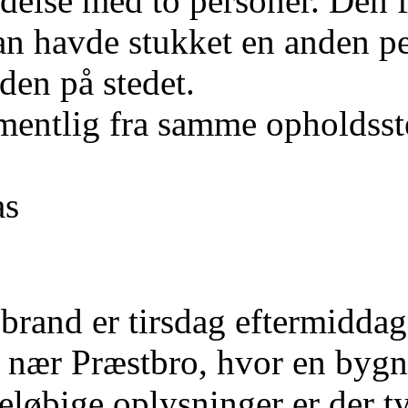
delse med to personer. Den f
han havde stukket en anden p
den på stedet.
mentlig fra samme opholdsst
as
rand er tirsdag eftermiddag
 nær Præstbro, hvor en bygni
reløbige oplysninger er der t