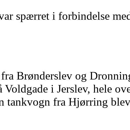
var spærret i forbindelse me
fra Brønderslev og Dronning
å Voldgade i Jerslev, hele ov
 tankvogn fra Hjørring blev o
d