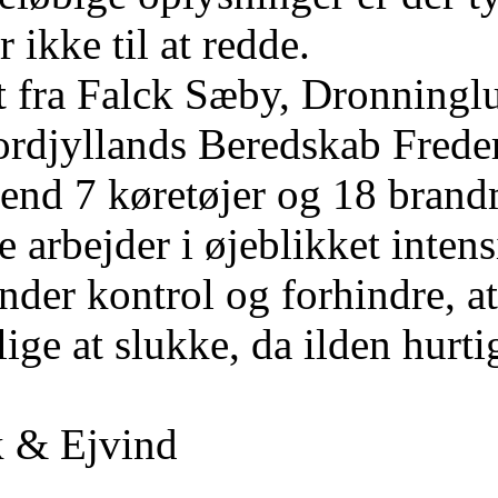
r ikke til at redde.
 fra Falck Sæby, Dronninglu
rdjyllands Beredskab Freder
 end 7 køretøjer og 18 bran
 arbejder i øjeblikket intens
nder kontrol og forhindre, at
ige at slukke, da ilden hurti
k & Ejvind