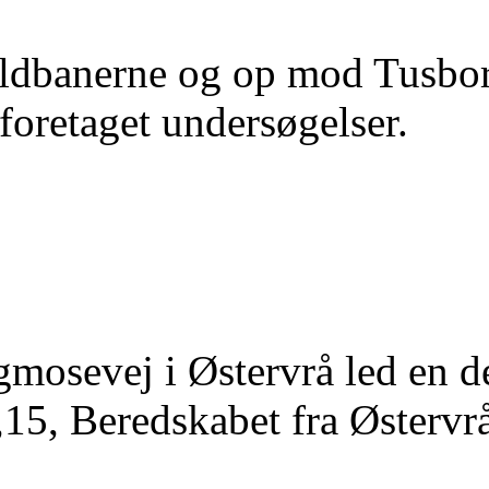
ldbanerne og op mod Tusborg
foretaget undersøgelser.
mosevej i Østervrå led en d
15, Beredskabet fra Østervrå 