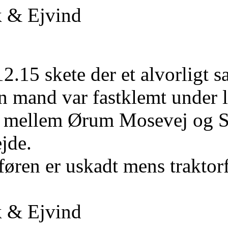
k & Ejvind
12.15 skete der et alvorligt
En mand var fastklemt under l
 mellem Ørum Mosevej og Sk
jde.
føren er uskadt mens traktor
k & Ejvind