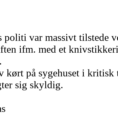
 politi var massivt tilstede
aften ifm. med et knivstikke
.
 kørt på sygehuset i kritisk t
er sig skyldig.
as