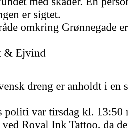
fundet med skader. En perso
gen er sigtet.
mråde omkring Grønnegade er
k & Ejvind
vensk dreng er anholdt i en s
 politi var tirsdag kl. 13:50
ved Royal Ink Tattoo, da de