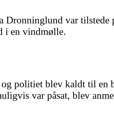
a Dronninglund var tilstede p
d i en vindmølle.
g politiet blev kaldt til en 
uligvis var påsat, blev anme