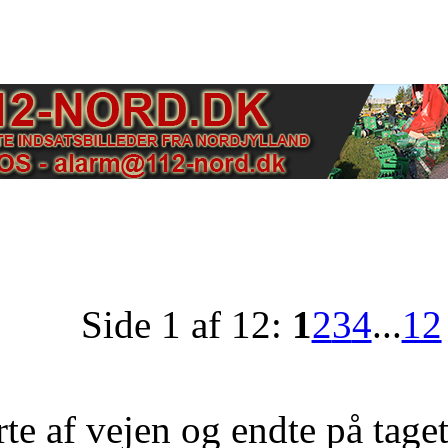
Side 1 af 12:
1
2
3
4
...
12
rte af vejen og endte på taget