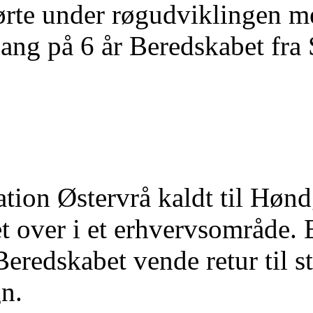
rte under røgudviklingen me
ang på 6 år Beredskabet fra 
tation Østervrå kaldt til Høn
et over i et erhvervsområde. 
eredskabet vende retur til st
n.